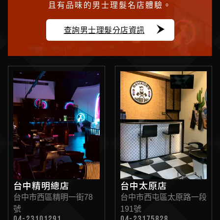
且有品味的男士理髮名店體驗。
查詢男士理髮分店資訊
台中精明總店
台中太原店
台中市西區精明一街78
台中市西屯區太原路一段
號
191號
04-23101291
04-23175828