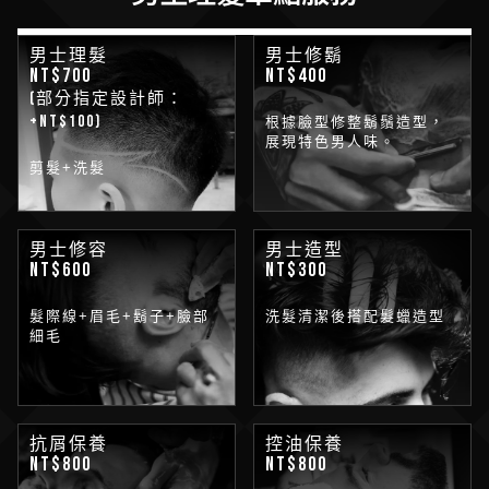
男士理髮
男士修鬍
NT$700
NT$400
(部分指定設計師：
+NT$100)
根據臉型修整鬍鬚造型，
展現特色男人味。
剪髮+洗髮
男士修容
男士造型
NT$600
NT$300
髮際線+眉毛+鬍子+臉部
洗髮清潔後搭配髮蠟造型
細毛
抗屑保養
控油保養
NT$800
NT$800