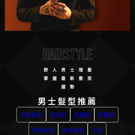
Hairstyle
野人男士理髮
掌握最新髮型
趨勢
男士髮型推薦
全部髮型
短油頭
飛機頭
凱撒頭
側梳油頭
後梳油頭
寸頭