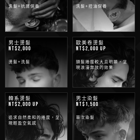
洗髮+抗屑保養
洗髮+控油保養
男士燙髮
歐美卷燙髮
NT$2,000
NT$2,000 up
燙髮+洗髮
頭髮捲度較大且明顯，呈
現浪漫奔放的效果
韓系燙髮
男士染髮
NT$2,000 up
NT$1,500
追求自然柔和的捲度，呈
單次染髮
現輕盈空氣感