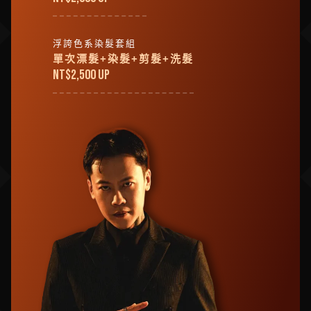
浮誇色系染髮套組
單次漂髮+染髮+剪髮+洗髮
NT$
2,500 up