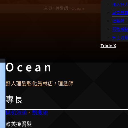
加入野
>
>
首頁
理髮師
Ocean
常見問
理髮師
服務據
男士理
Triple X
Ocean
野人理髮
彰化員林店
/ 理髮師
專長
側梳油頭
、
凱撒頭
歐美捲燙髮