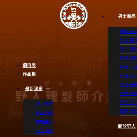
男士商品
熱銷商
刮鬍/造
潮流服
arber Introducti
男士商
價目表
男士沐
作品集
男士香
野人理髮
男士頭
最新消息
野人理髮師介紹
男性臉
髮油/髮
野人桌遊
購物須
髮型介紹
教育課程
關於野人
產品介紹