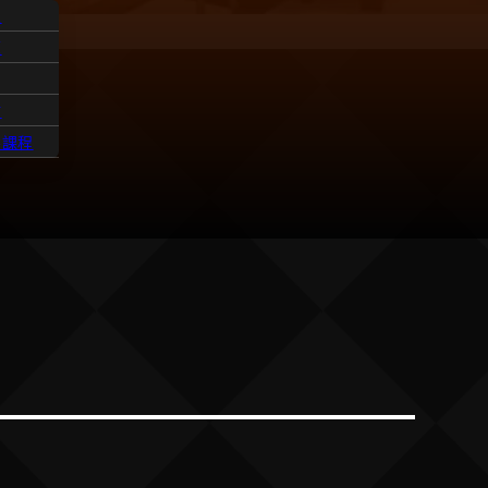
人
題
點
髮課程