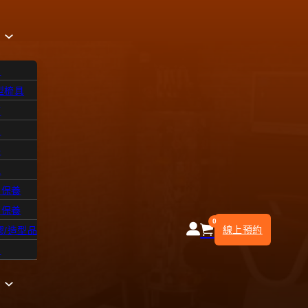
品
型梳具
飾
on
品
浴
水
皮保養
部保養
0
線上預約
膠/造型品
知