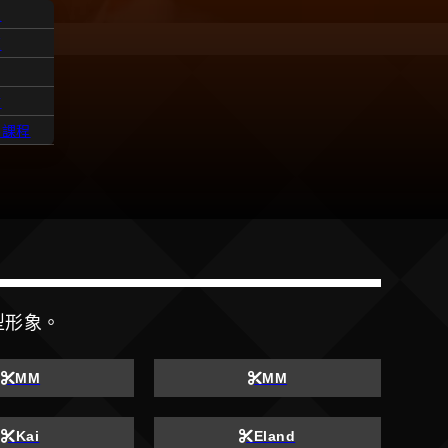
人
題
點
髮課程
型形象。
MM
MM
Kai
Eland