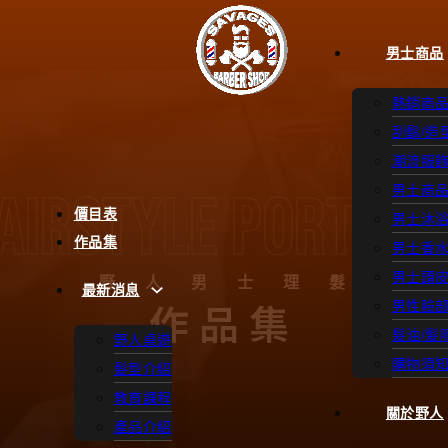
男士商品
熱銷商
刮鬍/造
潮流服
airstyle Portfol
男士商
價目表
男士沐
作品集
男士香
男士頭
野人男士理髮
最新消息
作品集
男性臉
髮油/髮
野人桌遊
購物須
髮型介紹
教育課程
關於野人
產品介紹