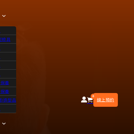
品
型梳具
飾
io
品
浴
水
皮保養
部保養
0
線上預約
膠/造型品
知