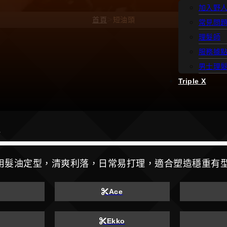
加入野
>
首頁
短油頭
常見問
理髮師
服務據
男士理
Triple X
頭
用髮油定型，清爽利落，日常易打理，適合塑造穩重有
Ace
Ekko