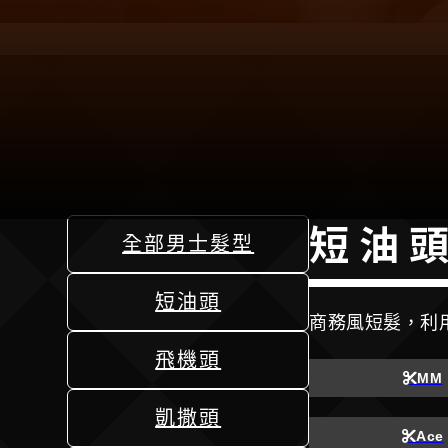
短油
全部男士髮型
短油頭
商務風短髮，利
飛機頭
MM
凱撒頭
Ace