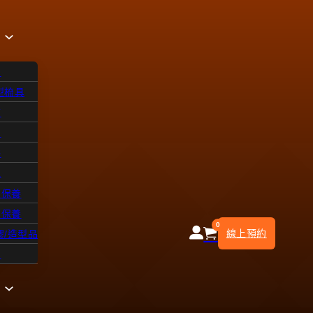
品
型梳具
飾
品
浴
水
皮保養
部保養
0
線上預約
膠/造型品
知