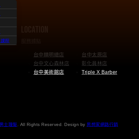
人
題
location
點
服務據點
髮課程
台中精明總店
台中太原店
台中文心森林店
彰化員林店
台中美術館店
Triple X Barber
男士理髮
. All Rights Reserved. Design by
思想家網路行銷