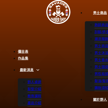
男士商品
熱銷商
刮鬍/造
潮流服
男士商
價目表
男士沐
作品集
男士香
男士頭
最新消息
男性臉
髮油/髮
野人桌遊
購物須
髮型介紹
教育課程
關於野人
產品介紹