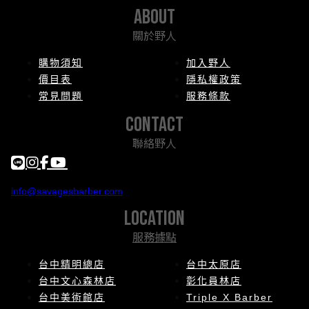
about
關於野人
購物須知
加入野人
價目表
隱私權政策
常見問題
服務條款
contact
聯絡野人
info@savagesbarber.com
location
服務據點
台中精明總店
台中太原店
台中文心森林店
彰化員林店
台中美術館店
Triple X Barber