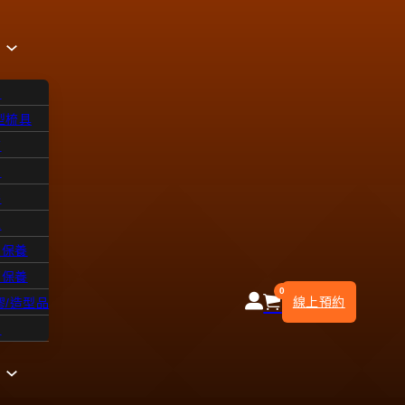
品
型梳具
飾
品
浴
水
皮保養
部保養
0
線上預約
膠/造型品
知