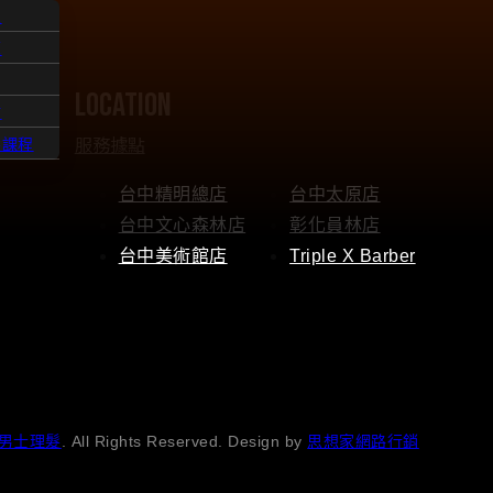
人
題
location
點
服務據點
髮課程
台中精明總店
台中太原店
台中文心森林店
彰化員林店
台中美術館店
Triple X Barber
男士理髮
. All Rights Reserved. Design by
思想家網路行銷