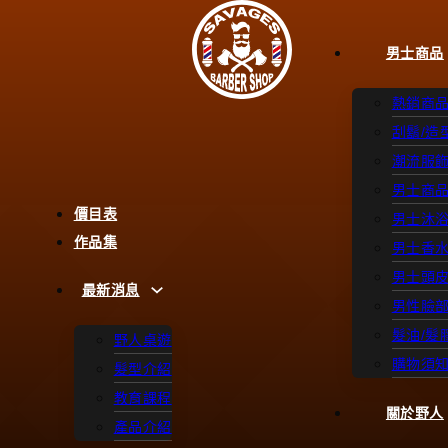
男士商品
熱銷商
刮鬍/造
潮流服
男士商
價目表
男士沐
作品集
男士香
男士頭
最新消息
男性臉
髮油/髮
野人桌遊
購物須
髮型介紹
教育課程
關於野人
產品介紹