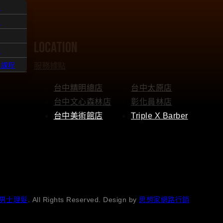
人
題
location
點
服務據點
髮課程
台中精明總店
台中太原店
台中文心森林店
彰化員林店
台中美術館店
Triple X Barber
男士理髮
. All Rights Reserved. Design by
思想家網路行銷