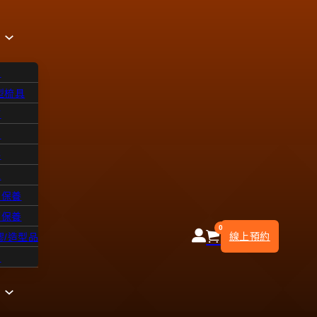
品
型梳具
飾
品
浴
水
皮保養
部保養
0
線上預約
膠/造型品
知