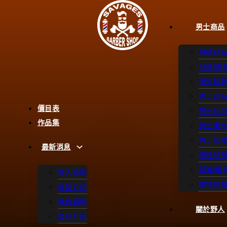
男士商品
熱銷商
刮鬍/造
潮流服
男士商
價目表
男士沐
作品集
男士香
男士頭
最新消息
男性臉
髮油/髮
野人桌遊
購物須
髮型介紹
教育課程
關於野人
產品介紹