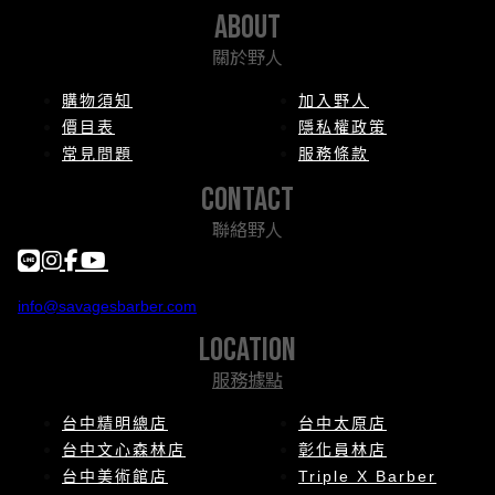
about
關於野人
購物須知
加入野人
價目表
隱私權政策
常見問題
服務條款
contact
聯絡野人
info@savagesbarber.com
location
服務據點
台中精明總店
台中太原店
台中文心森林店
彰化員林店
台中美術館店
Triple X Barber