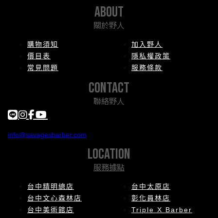
about
關於野人
購物須知
加入野人
價目表
隱私權政策
常見問題
服務條款
contact
聯絡野人
info@savagesbarber.com
location
服務據點
台中精明總店
台中太原店
台中文心森林店
彰化員林店
台中美術館店
Triple X Barber