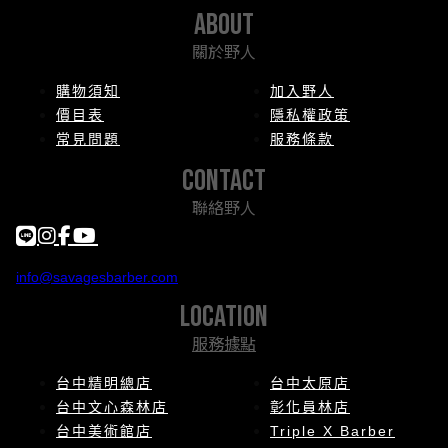
about
關於野人
購物須知
加入野人
價目表
隱私權政策
常見問題
服務條款
contact
聯絡野人
info@savagesbarber.com
location
服務據點
台中精明總店
台中太原店
台中文心森林店
彰化員林店
台中美術館店
Triple X Barber