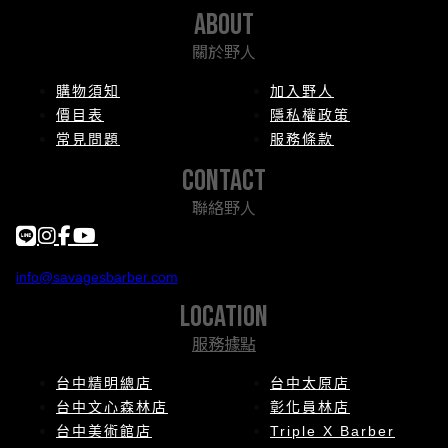
about
關於野人
購物須知
加入野人
價目表
隱私權政策
常見問題
服務條款
contact
聯絡野人
info@savagesbarber.com
location
服務據點
台中精明總店
台中太原店
台中文心森林店
彰化員林店
台中美術館店
Triple X Barber