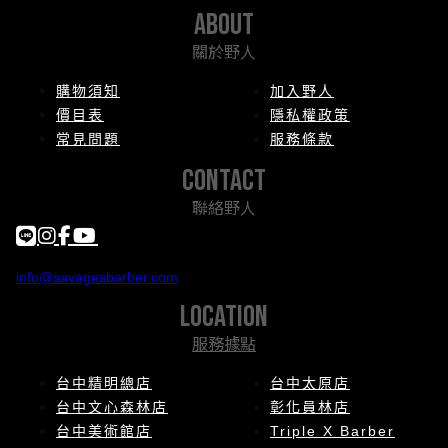
about
關於野人
購物須知
加入野人
價目表
隱私權政策
常見問題
服務條款
contact
聯絡野人
info@savagesbarber.com
location
服務據點
台中精明總店
台中太原店
台中文心森林店
彰化員林店
台中美術館店
Triple X Barber