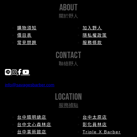
about
關於野人
購物須知
加入野人
價目表
隱私權政策
常見問題
服務條款
contact
聯絡野人
info@savagesbarber.com
location
服務據點
台中精明總店
台中太原店
台中文心森林店
彰化員林店
台中美術館店
Triple X Barber