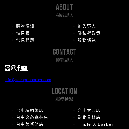
about
關於野人
購物須知
加入野人
價目表
隱私權政策
常見問題
服務條款
contact
聯絡野人
info@savagesbarber.com
location
服務據點
台中精明總店
台中太原店
台中文心森林店
彰化員林店
台中美術館店
Triple X Barber