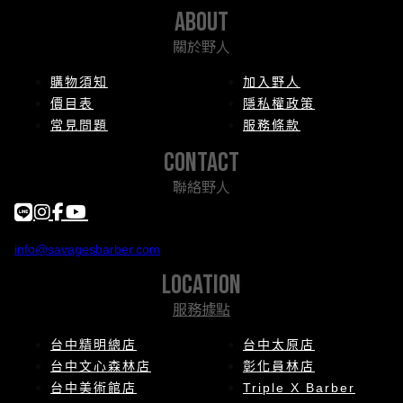
about
關於野人
購物須知
加入野人
價目表
隱私權政策
常見問題
服務條款
contact
聯絡野人
info@savagesbarber.com
location
服務據點
台中精明總店
台中太原店
台中文心森林店
彰化員林店
台中美術館店
Triple X Barber