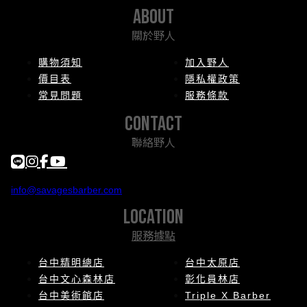
about
關於野人
購物須知
加入野人
價目表
隱私權政策
常見問題
服務條款
contact
聯絡野人
info@savagesbarber.com
location
服務據點
台中精明總店
台中太原店
台中文心森林店
彰化員林店
台中美術館店
Triple X Barber