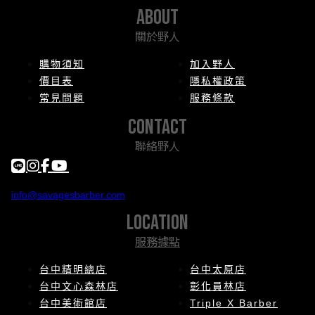
about
關於野人
購物須知
加入野人
價目表
隱私權政策
常見問題
服務條款
contact
聯絡野人
info@savagesbarber.com
location
服務據點
台中精明總店
台中太原店
台中文心森林店
彰化員林店
台中美術館店
Triple X Barber