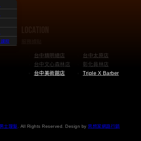
人
題
location
點
服務據點
髮課程
台中精明總店
台中太原店
台中文心森林店
彰化員林店
台中美術館店
Triple X Barber
男士理髮
. All Rights Reserved. Design by
思想家網路行銷