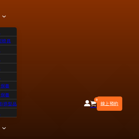
品
型梳具
飾
品
浴
水
皮保養
部保養
0
線上預約
膠/造型品
知