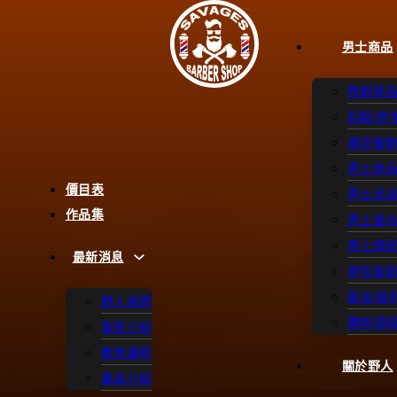
男士商品
熱銷商
刮鬍/造
潮流服
男士商
價目表
男士沐
作品集
男士香
男士頭
最新消息
男性臉
髮油/髮
野人桌遊
購物須
髮型介紹
教育課程
關於野人
產品介紹