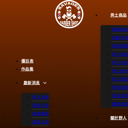
男士商品
熱銷商
刮鬍/造
潮流服
男士商
價目表
男士沐
作品集
男士香
男士頭
最新消息
男性臉
髮油/髮
野人桌遊
購物須
髮型介紹
教育課程
關於野人
產品介紹