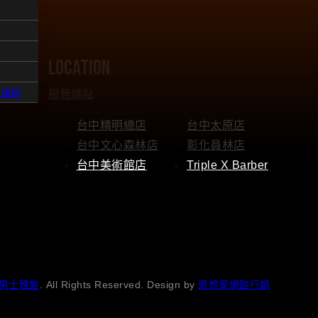
人
題
location
點
服務據點
髮課程
台中精明總店
台中太原店
台中文心森林店
彰化員林店
台中美術館店
Triple X Barber
男士理髮
. All Rights Reserved. Design by
思想家網路行銷