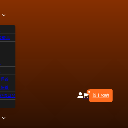
品
型梳具
飾
品
浴
水
皮保養
部保養
0
線上預約
膠/造型品
知