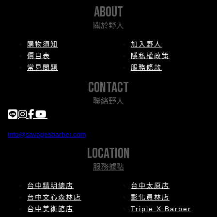
about
關於野人
購物須知
加入野人
價目表
隱私權政策
常見問題
服務條款
contact
聯絡野人
info@savagesbarber.com
location
服務據點
台中精明總店
台中太原店
台中文心森林店
彰化員林店
台中美術館店
Triple X Barber