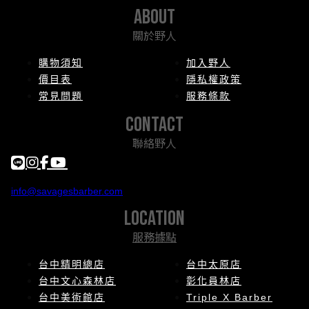
about
關於野人
購物須知
加入野人
價目表
隱私權政策
常見問題
服務條款
contact
聯絡野人
info@savagesbarber.com
location
服務據點
台中精明總店
台中太原店
台中文心森林店
彰化員林店
台中美術館店
Triple X Barber