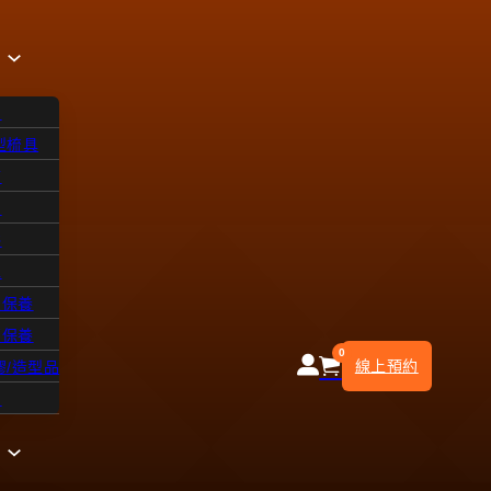
品
型梳具
飾
品
浴
水
皮保養
部保養
0
線上預約
膠/造型品
知