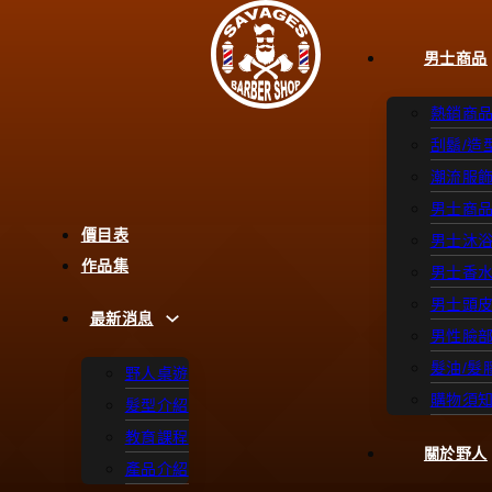
男士商品
熱銷商
刮鬍/造
潮流服
男士商
價目表
男士沐
作品集
男士香
男士頭
最新消息
男性臉
髮油/髮
野人桌遊
購物須
髮型介紹
教育課程
關於野人
產品介紹