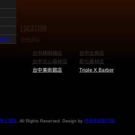
人
題
location
點
服務據點
髮課程
台中精明總店
台中太原店
台中文心森林店
彰化員林店
台中美術館店
Triple X Barber
男士理髮
. All Rights Reserved. Design by
思想家網路行銷