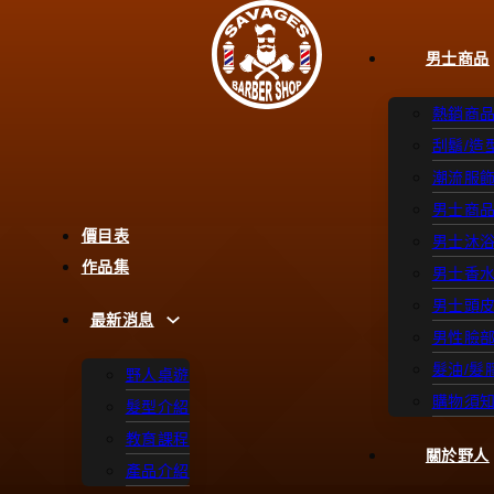
男士商品
熱銷商
刮鬍/造
潮流服
男士商
價目表
男士沐
作品集
男士香
男士頭
最新消息
男性臉
髮油/髮
野人桌遊
購物須
髮型介紹
教育課程
關於野人
產品介紹