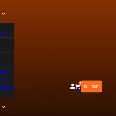
品
型梳具
飾
品
浴
水
皮保養
部保養
0
線上預約
膠/造型品
知