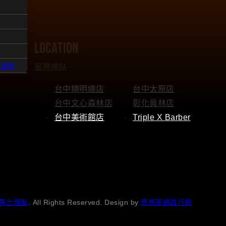
人
題
location
點
服務據點
髮課程
台中精明總店
台中太原店
台中文心森林店
彰化員林店
台中美術館店
Triple X Barber
男士理髮
. All Rights Reserved. Design by
思想家網路行銷