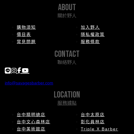
about
關於野人
購物須知
加入野人
價目表
隱私權政策
常見問題
服務條款
contact
聯絡野人
info@savagesbarber.com
location
服務據點
台中精明總店
台中太原店
台中文心森林店
彰化員林店
台中美術館店
Triple X Barber