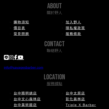
about
關於野人
購物須知
加入野人
價目表
隱私權政策
常見問題
服務條款
contact
聯絡野人
info@savagesbarber.com
location
服務據點
台中精明總店
台中太原店
台中文心森林店
彰化員林店
台中美術館店
Triple X Barber