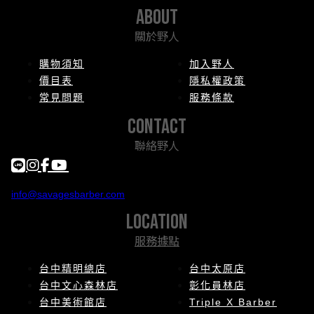
about
關於野人
購物須知
加入野人
價目表
隱私權政策
常見問題
服務條款
contact
聯絡野人
info@savagesbarber.com
location
服務據點
台中精明總店
台中太原店
台中文心森林店
彰化員林店
台中美術館店
Triple X Barber