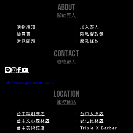
about
關於野人
購物須知
加入野人
價目表
隱私權政策
常見問題
服務條款
contact
聯絡野人
info@savagesbarber.com
location
服務據點
台中精明總店
台中太原店
台中文心森林店
彰化員林店
台中美術館店
Triple X Barber