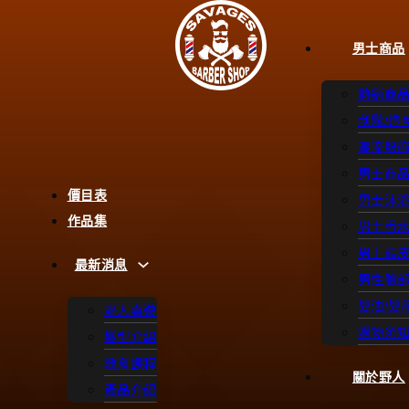
男士商品
熱銷商
刮鬍/造
潮流服
男士商
價目表
男士沐
作品集
男士香
男士頭
最新消息
男性臉
髮油/髮
野人桌遊
購物須
髮型介紹
教育課程
關於野人
產品介紹