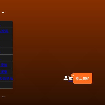
品
型梳具
飾
品
浴
水
皮保養
部保養
0
線上預約
膠/造型品
知