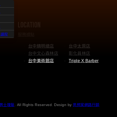
人
題
location
點
服務據點
髮課程
台中精明總店
台中太原店
台中文心森林店
彰化員林店
台中美術館店
Triple X Barber
男士理髮
. All Rights Reserved. Design by
思想家網路行銷