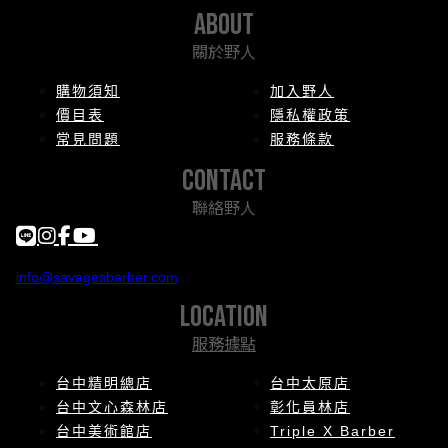
about
關於野人
購物須知
加入野人
價目表
隱私權政策
常見問題
服務條款
contact
聯絡野人
info@savagesbarber.com
location
服務據點
台中精明總店
台中太原店
台中文心森林店
彰化員林店
台中美術館店
Triple X Barber