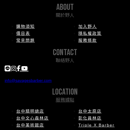
about
關於野人
購物須知
加入野人
價目表
隱私權政策
常見問題
服務條款
contact
聯絡野人
info@savagesbarber.com
location
服務據點
台中精明總店
台中太原店
台中文心森林店
彰化員林店
台中美術館店
Triple X Barber