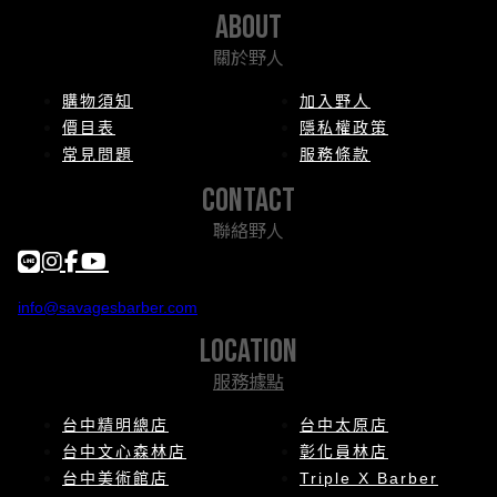
about
關於野人
購物須知
加入野人
價目表
隱私權政策
常見問題
服務條款
contact
聯絡野人
info@savagesbarber.com
location
服務據點
台中精明總店
台中太原店
台中文心森林店
彰化員林店
台中美術館店
Triple X Barber