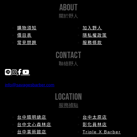
about
關於野人
購物須知
加入野人
價目表
隱私權政策
常見問題
服務條款
contact
聯絡野人
info@savagesbarber.com
location
服務據點
台中精明總店
台中太原店
台中文心森林店
彰化員林店
台中美術館店
Triple X Barber