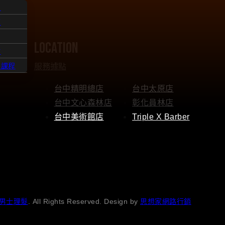
人
題
location
點
服務據點
髮課程
台中精明總店
台中太原店
台中文心森林店
彰化員林店
台中美術館店
Triple X Barber
男士理髮
. All Rights Reserved. Design by
思想家網路行銷