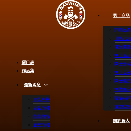
男士商品
熱銷商
刮鬍/造
潮流服
男士商
價目表
男士沐
作品集
男士香
男士頭
最新消息
男性臉
髮油/髮
野人桌遊
購物須
髮型介紹
教育課程
關於野人
產品介紹