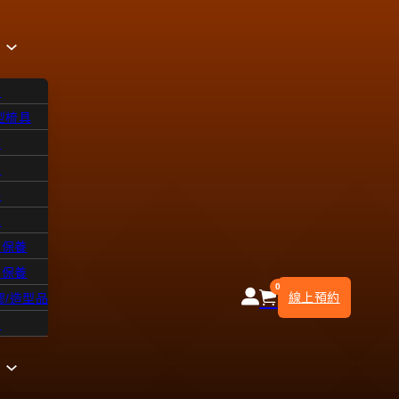
品
型梳具
飾
品
浴
水
皮保養
部保養
0
線上預約
膠/造型品
知